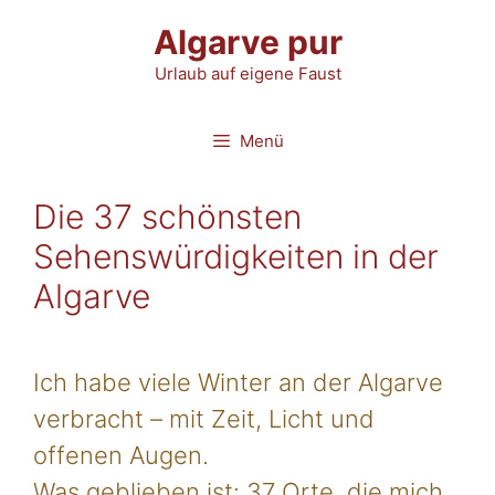
Zum
Algarve pur
Inhalt
Urlaub auf eigene Faust
springen
Menü
Die 37 schönsten
Sehenswürdigkeiten in der
Algarve
Ich habe viele Winter an der Algarve
verbracht – mit Zeit, Licht und
offenen Augen.
Was geblieben ist: 37 Orte, die mich